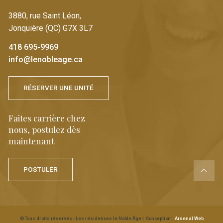
3880, rue Saint Léon,
Jonquière (QC) G7X 3L7
418 695-9969
info@lenobleage.ca
RÉSERVER UNE UNITÉ
Faites carrière chez
nous, postulez dès
maintenant
POSTULER
© Tous droits réservés - Les résidences le Noble Âge
| Conception :
Arsenal Web